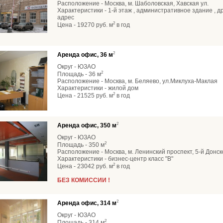
Расположение - Москва, м. Шаболовская, Хавская ул.
Характеристики - 1-й этаж , административное здание , др
адрес
2
Цена - 19270 руб. м
в год
2
Аренда офис, 36 м
Округ - ЮЗАО
2
Площадь - 36 м
Расположение - Москва, м. Беляево, ул.Миклуха-Маклая
Характеристики - жилой дом
2
Цена - 21525 руб. м
в год
2
Аренда офис, 350 м
Округ - ЮЗАО
2
Площадь - 350 м
Расположение - Москва, м. Ленинский проспект, 5-й Донс
Характеристики - бизнес-центр класс "В"
2
Цена - 23042 руб. м
в год
БЕЗ КОМИССИИ !
2
Аренда офис, 314 м
Округ - ЮЗАО
2
Площадь - 314 м