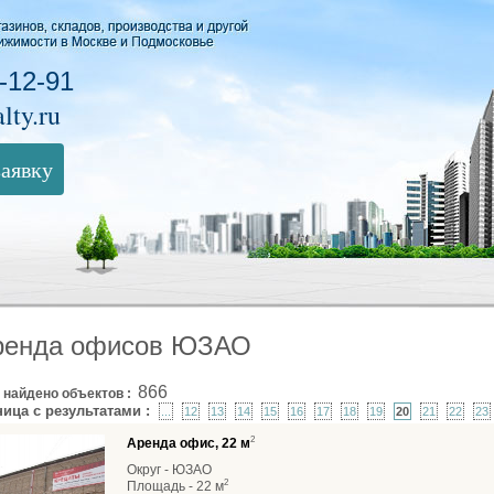
-12-91
lty.ru
заявку
ренда офисов ЮЗАО
866
 найдено объектов :
ница с результатами :
...
12
13
14
15
16
17
18
19
20
21
22
23
2
Аренда офис, 22 м
Округ - ЮЗАО
2
Площадь - 22 м