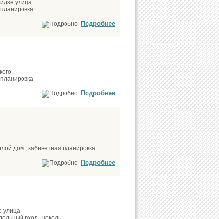
кидзе улица
 планировка
Подробнее
кого,
 планировка
Подробнее
жилой дом , кабинетная планировка
Подробнее
о улица
дельный вход , цоколь