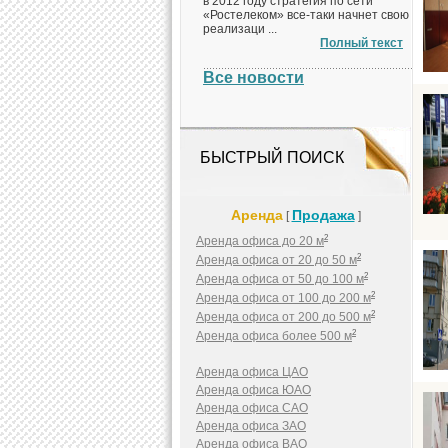
в 2012 году стратегия по сети
«Ростелеком» все-таки начнет свою
реализаци ...
Полный текст
Все новости
БЫСТРЫЙ ПОИСК
Аренда
Продажа
[
]
2
Аренда офиса до 20 м
2
Аренда офиса от 20 до 50 м
2
Аренда офиса от 50 до 100 м
2
Аренда офиса от 100 до 200 м
2
Аренда офиса от 200 до 500 м
2
Аренда офиса более 500 м
Аренда офиса ЦАО
Аренда офиса ЮАО
Аренда офиса САО
Аренда офиса ЗАО
Аренда офиса ВАО