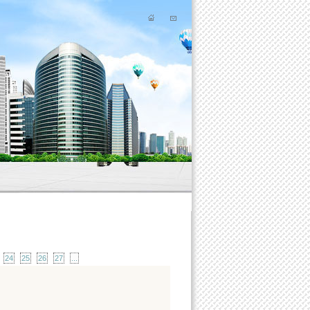
24
25
26
27
...