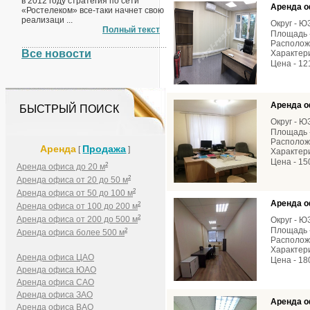
в 2012 году стратегия по сети
Аренда о
«Ростелеком» все-таки начнет свою
реализаци ...
Округ - 
Полный текст
Площадь -
Расположе
Все новости
Характери
Цена - 12
Аренда о
БЫСТРЫЙ ПОИСК
Округ - 
Площадь -
Расположе
Аренда
Продажа
[
]
Характери
Цена - 15
2
Аренда офиса до 20 м
2
Аренда офиса от 20 до 50 м
2
Аренда офиса от 50 до 100 м
Аренда о
2
Аренда офиса от 100 до 200 м
2
Аренда офиса от 200 до 500 м
Округ - 
Площадь -
2
Аренда офиса более 500 м
Расположе
Характери
Аренда офиса ЦАО
Цена - 18
Аренда офиса ЮАО
Аренда офиса САО
Аренда офиса ЗАО
Аренда о
Аренда офиса ВАО