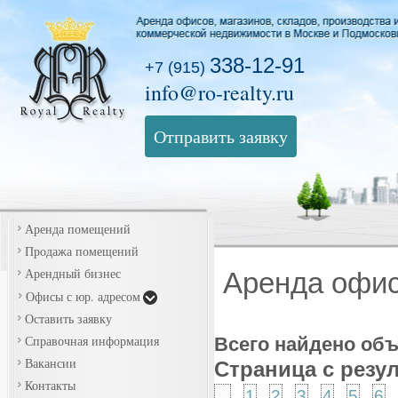
338-12-91
+7 (915)
info@ro-realty.ru
Отправить заявку
Аренда помещений
Продажа помещений
Арендный бизнес
Аренда офи
Офисы с юр. адресом
Оставить заявку
Справочная информация
Всего найдено об
Вакансии
Страница с резу
Контакты
...
1
2
3
4
5
6