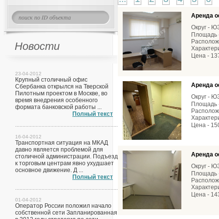
Аренда о
Округ - 
Площадь -
Расположе
Новости
Характери
Цена - 13
23-04-2012
Крупный столичный офис
Аренда о
Сбербанка открылся на Тверской
Пилотным проектом в Москве, во
Округ - 
время внедрения особенного
Площадь -
формата банковской работы ...
Расположе
Полный текст
Характери
Цена - 15
16-04-2012
Транспортная ситуация на МКАД
давно является проблемой для
Аренда о
столичной администрации. Подъезд
к торговым центрам явно ухудшает
Округ - 
основное движение. Д ...
Площадь -
Полный текст
Расположе
Характери
Цена - 14
01-04-2012
Оператор России положил начало
собственной сети Запланированная