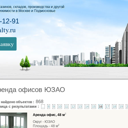
-12-91
lty.ru
заявку
ренда офисов ЮЗАО
868
 найдено объектов :
ница с результатами :
...
8
9
10
11
12
13
14
15
16
17
18
19
2
2
Аренда офис, 48 м
Округ - ЮЗАО
2
Площадь - 48 м