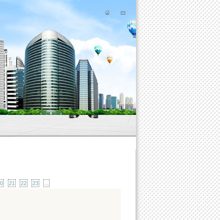
0
21
22
23
...