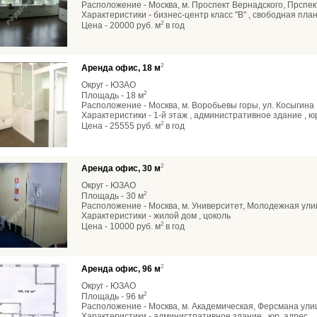
Расположение - Москва, м. Проспект Вернадского, Прспек
Характеристики - бизнес-центр класс "В" , свободная план
2
Цена - 20000 руб. м
в год
2
Аренда офис, 18 м
Округ - ЮЗАО
2
Площадь - 18 м
Расположение - Москва, м. Воробьевы горы, ул. Косыгина
Характеристики - 1-й этаж , административное здание , ю
2
Цена - 25555 руб. м
в год
2
Аренда офис, 30 м
Округ - ЮЗАО
2
Площадь - 30 м
Расположение - Москва, м. Университет, Молодежная ули
Характеристики - жилой дом , цоколь
2
Цена - 10000 руб. м
в год
2
Аренда офис, 96 м
Округ - ЮЗАО
2
Площадь - 96 м
Расположение - Москва, м. Академическая, Ферсмана ули
Характеристики - административное здание , юр. адрес