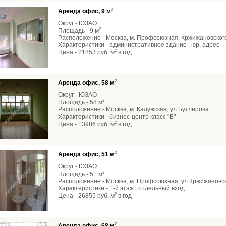
2
Аренда офис, 9 м
Округ - ЮЗАО
2
Площадь - 9 м
Расположение - Москва, м. Профсоюзная, Кржижановског
Характеристики - административное здание , юр. адрес
2
Цена - 21853 руб. м
в год
2
Аренда офис, 58 м
Округ - ЮЗАО
2
Площадь - 58 м
Расположение - Москва, м. Калужская, ул.Бутлерова
Характеристики - бизнес-центр класс "В"
2
Цена - 13986 руб. м
в год
2
Аренда офис, 51 м
Округ - ЮЗАО
2
Площадь - 51 м
Расположение - Москва, м. Профсоюзная, ул.Кржижановс
Характеристики - 1-й этаж , отдельный вход
2
Цена - 26855 руб. м
в год
2