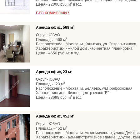
2
Цена - 22000 руб. м
в год
БЕЗ КОМИССИИ !
2
Аренда офис, 568 м
Округ - ЮЗАО
2
Площадь - 568 м
Расположение - Москва, м. Коньково, ул. Островитянова
Характеристики - жилой дом , кабинетная планировка
2
Цена - 4650 руб. м
в год
2
Аренда офис, 23 м
Округ - ЮЗАО
2
Площадь - 23 м
Расположение - Москва, м. Беляево, ул.Профсоюзная
Характеристики - бизнес-центр класс "В"
2
Цена - 23698 руб. м
в год
2
Аренда офис, 452 м
Округ - ЮЗАО
2
Площадь - 452 м
Расположение - Москва, м. Академическая, улица Дмитри
Характеристики - административное здание , другое , ка