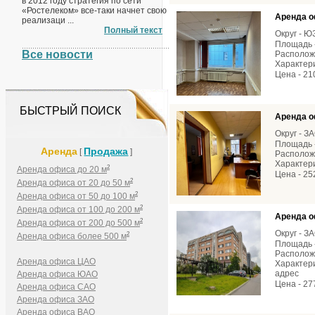
в 2012 году стратегия по сети
«Ростелеком» все-таки начнет свою
Аренда о
реализаци ...
Полный текст
Округ - 
Площадь -
Все новости
Расположе
Характери
Цена - 21
БЫСТРЫЙ ПОИСК
Аренда о
Округ - З
Площадь -
Аренда
Продажа
[
]
Расположе
Характери
2
Аренда офиса до 20 м
Цена - 25
2
Аренда офиса от 20 до 50 м
2
Аренда офиса от 50 до 100 м
2
Аренда офиса от 100 до 200 м
Аренда о
2
Аренда офиса от 200 до 500 м
Округ - З
2
Аренда офиса более 500 м
Площадь -
Расположе
Аренда офиса ЦАО
Характери
адрес
Аренда офиса ЮАО
Цена - 27
Аренда офиса САО
Аренда офиса ЗАО
Аренда офиса ВАО