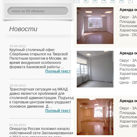
Аренда о
Округ - З
Площадь -
Расположе
Новости
Характери
Цена - 29
23-04-2012
Крупный столичный офис
Аренда о
Сбербанка открылся на Тверской
Пилотным проектом в Москве, во
Округ - З
время внедрения особенного
Площадь -
формата банковской работы ...
Расположе
Полный текст
Характери
адрес
Цена - 28
16-04-2012
Транспортная ситуация на МКАД
давно является проблемой для
столичной администрации. Подъезд
Аренда о
к торговым центрам явно ухудшает
основное движение. Д ...
Округ - З
Полный текст
Площадь -
Расположе
Характери
01-04-2012
Цена - 28
Оператор России положил начало
собственной сети Запланированная