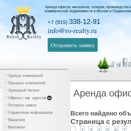
338-12-91
+7 (915)
info@ro-realty.ru
Отправить заявку
Аренда помещений
Продажа помещений
Арендный бизнес
Аренда офи
Офисы с юр. адресом
Оставить заявку
Справочная информация
Всего найдено об
Вакансии
Страница с резу
Контакты
...
2
3
4
5
6
7