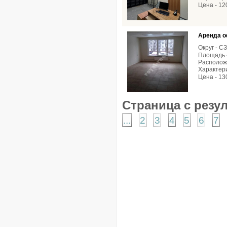
Цена - 12
Аренда о
Округ - С
Площадь -
Располож
Характери
Цена - 13
Страница с резу
...
2
3
4
5
6
7