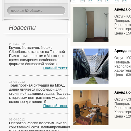
Аренда о
Округ - 
Площадь -
Расположе
Новости
Характери
Цена - 15
23-04-2012
Крупный столичный офис
Аренда о
Сбербанка открылся на Тверской
Пилотным проектом в Москве, во
Округ - 
время внедрения особенного
Площадь -
формата банковской работы ...
Расположе
Полный текст
Характери
Цена - 63
16-04-2012
Транспортная ситуация на МКАД
давно является проблемой для
Аренда о
столичной администрации. Подъезд
к торговым центрам явно ухудшает
Округ - С
основное движение. Д ...
Площадь -
Полный текст
Расположе
Характери
Цена - 12
01-04-2012
Оператор России положил начало
собственной сети Запланированная