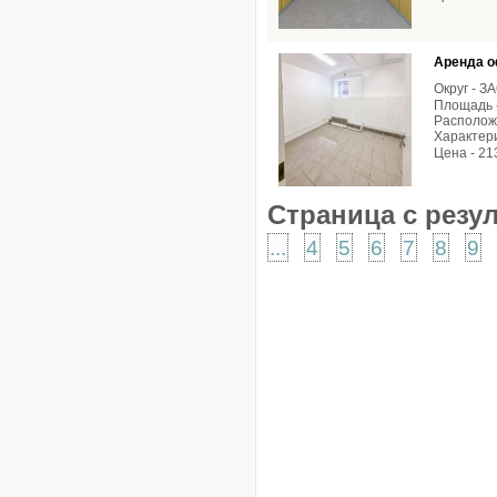
Аренда о
Округ - З
Площадь -
Расположе
Характери
Цена - 21
Страница с резу
...
4
5
6
7
8
9