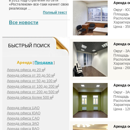
в 2012 году стратегия по сети
Аренда о
«Ростелеком» все-таки начнет свою
реализаци ...
Округ - 
Полный текст
Площадь -
Расположе
Все новости
Характери
Цена - 35
Аренда о
БЫСТРЫЙ ПОИСК
Округ - З
Площадь -
Расположе
Аренда
Продажа
[
]
Характери
Цена - 26
2
Аренда офиса до 20 м
2
Аренда офиса от 20 до 50 м
2
Аренда офиса от 50 до 100 м
Аренда о
2
Аренда офиса от 100 до 200 м
2
Аренда офиса от 200 до 500 м
Округ - З
Площадь -
2
Аренда офиса более 500 м
Расположе
Характери
Аренда офиса ЦАО
Цена - 12
Аренда офиса ЮАО
Аренда офиса САО
Аренда офиса ЗАО
Аренда о
Аренда офиса ВАО