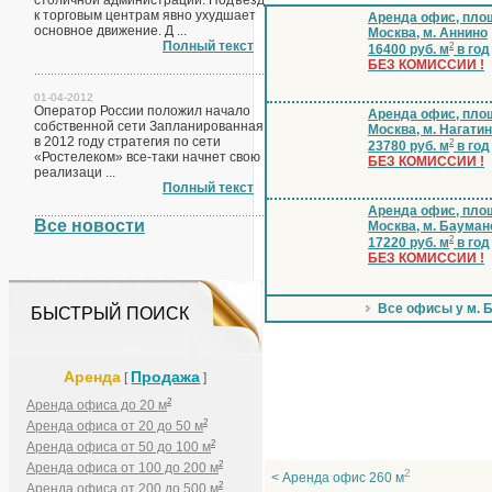
столичной администрации. Подъезд
к торговым центрам явно ухудшает
Аренда офис, площ
основное движение. Д ...
Москва, м. Аннино
Полный текст
2
16400 руб. м
в год
БЕЗ КОМИССИИ !
01-04-2012
Оператор России положил начало
Аренда офис, площ
собственной сети Запланированная
Москва, м. Нагати
в 2012 году стратегия по сети
2
23780 руб. м
в год
«Ростелеком» все-таки начнет свою
БЕЗ КОМИССИИ !
реализаци ...
Полный текст
Аренда офис, площ
Все новости
Москва, м. Бауман
2
17220 руб. м
в год
БЕЗ КОМИССИИ !
Все офисы у м. 
БЫСТРЫЙ ПОИСК
Аренда
Продажа
[
]
2
Аренда офиса до 20 м
2
Аренда офиса от 20 до 50 м
2
Аренда офиса от 50 до 100 м
2
Аренда офиса от 100 до 200 м
2
< Аренда офис 260 м
2
Аренда офиса от 200 до 500 м