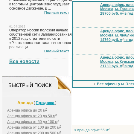
столичной администрации. Подъезд
к торговым центрам явно ухудшает
Аренда офис, площ
основное движение. Д ...
Москва, м. Таганск
Полный текст
2
28700 руб. м
в год
01-04-2012
Оператор России положил начало
Аренда офис, площ
собственной сети Запланированная
Москва, м. Люблин
в 2012 году стратегия по сети
2
14760 руб. м
в год
«Ростелеком» все-таки начнет свою
реализаци ...
Полный текст
Аренда офис, площ
Все новости
Москва, м. Курская
2
21730 руб. м
в год
Все офисы у м. Эле
БЫСТРЫЙ ПОИСК
Аренда
Продажа
[
]
2
Аренда офиса до 20 м
2
Аренда офиса от 20 до 50 м
2
Аренда офиса от 50 до 100 м
2
Аренда офиса от 100 до 200 м
2
< Аренда офис 55 м
2
Аренда офиса от 200 до 500 м