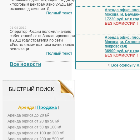
столичной администрации. Подъезд
к торговым центрам явно ухудшает
основное движение. Д ...
Аренда офис, площ
Полный текст
Москва, м. Бауман
2
17220 руб. м
в год
БЕЗ КОМИССИИ !
01-04-2012
Оператор России положил начало
собственной сети Запланированная
Аренда офис, пло
в 2012 году стратегия по сети
Москва, м. Смолен
«Ростелеком» все-таки начнет свою
покровская)
реализаци ...
2
36900 руб. м
в год
Полный текст
БЕЗ КОМИССИИ !
Все новости
Все офисы у м
БЫСТРЫЙ ПОИСК
Аренда
Продажа
[
]
2
Аренда офиса до 20 м
2
Аренда офиса от 20 до 50 м
2
Аренда офиса от 50 до 100 м
2
Аренда офиса от 100 до 200 м
2
Аренда офиса от 200 до 500 м