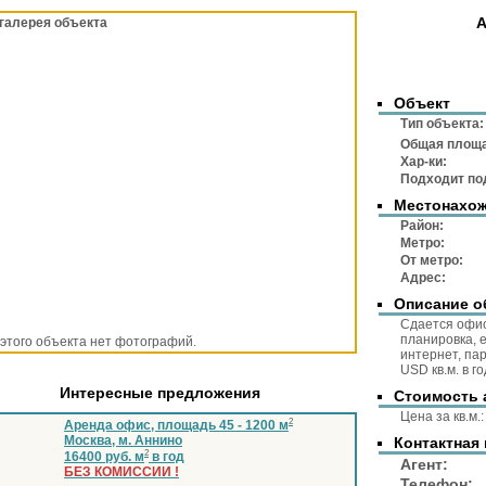
А
галерея объекта
Объект
Тип объек
Общая площ
Хар-ки:
Подходит по
Местонахо
Район
Метр
От метр
Адре
Описание о
Сдается офис
планировка, 
 этого объекта нет фотографий.
интернет, пар
USD кв.м. в го
Интересные предложения
Стоимость 
Цена за 
2
Аренда офис, площадь 45 - 1200 м
Москва, м. Аннино
Контактная
2
16400 руб. м
в год
Аге
БЕЗ КОМИССИИ !
Телеф