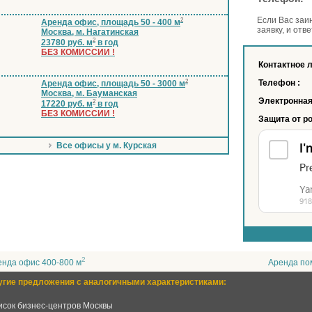
Если Вас заи
2
Аренда офис, площадь 50 - 400 м
заявку, и отв
Москва, м. Нагатинская
2
23780 руб. м
в год
БЕЗ КОМИССИИ !
Контактное 
2
Телефон :
Аренда офис, площадь 50 - 3000 м
Москва, м. Бауманская
Электронная
2
17220 руб. м
в год
БЕЗ КОМИССИИ !
Защита от р
Все офисы у м. Курская
2
енда офис 400-800 м
Аренда по
угие предложения с аналогичными характеристиками:
исок бизнес-центров Москвы