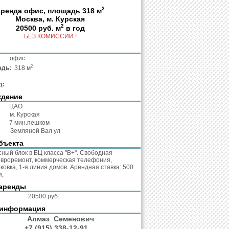
2
ренда офис, площадь 318 м
Москва, м. Курская
2
20500 руб. м
в год
БЕЗ КОМИССИИ !
та:
офис
2
адь:
318 м
д:
ждение
:
ЦАО
о:
м. Курская
о:
7 мин.пешком
с:
Земляной Вал ул
бъекта
ный блок в БЦ класса "В+". Свободная
евроремонт, коммерческая телефония,
ковка, 1-я линия домов. Арендная ставка: 500
д.
аренды
кв.м.:
20500 руб.
 информация
нт:
Алмаз Семенович
он:
+7 (915) 338-12-91