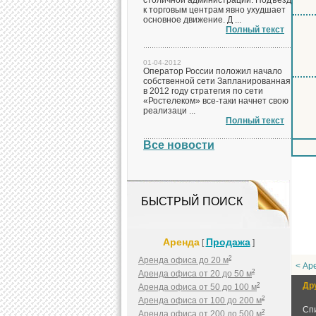
столичной администрации. Подъезд
к торговым центрам явно ухудшает
основное движение. Д ...
Полный текст
01-04-2012
Оператор России положил начало
собственной сети Запланированная
в 2012 году стратегия по сети
«Ростелеком» все-таки начнет свою
реализаци ...
Полный текст
Все новости
БЫСТРЫЙ ПОИСК
Аренда
Продажа
[
]
2
Аренда офиса до 20 м
< Ар
2
Аренда офиса от 20 до 50 м
Др
2
Аренда офиса от 50 до 100 м
2
Аренда офиса от 100 до 200 м
Сп
2
Аренда офиса от 200 до 500 м